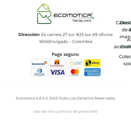
Calen
Des
de 
Dirección:
Es carrera 27 sur #23 sur 69 oficina
man
A
1604Envigado – Colombia
acondi
Con
Pago seguro:
Cole
sol
Ecomótica S.A.S © 2023 Todos Los Derechos Reservados
Uso del sitio y política de privacidad