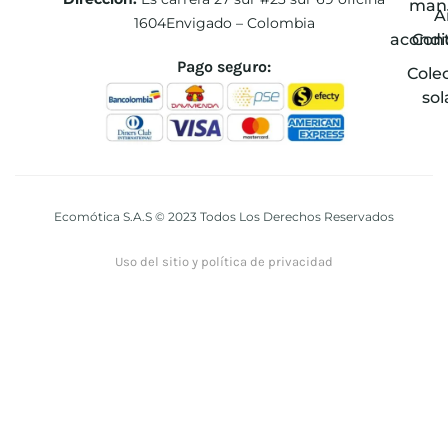
man
A
1604Envigado – Colombia
acondi
Con
Pago seguro:
Cole
sol
Ecomótica S.A.S © 2023 Todos Los Derechos Reservados
Uso del sitio y política de privacidad