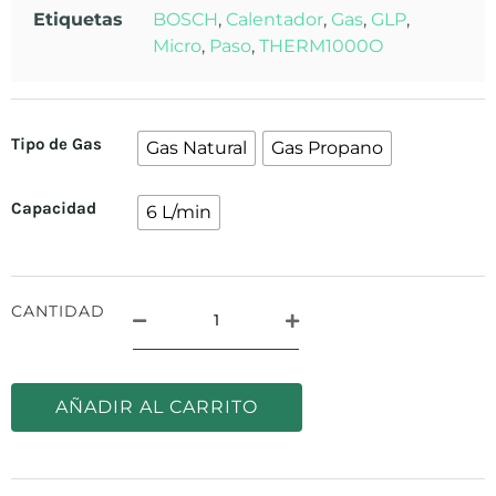
Etiquetas
BOSCH
,
Calentador
,
Gas
,
GLP
,
Micro
,
Paso
,
THERM1000O
Tipo de Gas
Gas Natural
Gas Propano
Capacidad
6 L/min
CANTIDAD
AÑADIR AL CARRITO