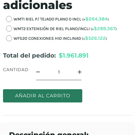
adicionales
$
264.384
WMT1 RIEL P/ TEJADO PLANO O INCL
(
+
)
$
289.367
WMT2 EXTENSIÓN DE RIEL PLANO/INCLI
(
+
)
$
526.122
WFS20 CONEXIONES HID INCLINAD
(
+
)
Total del pedido:
$1.961.891
CANTIDAD
AÑADIR AL CARRITO
Descripción general: