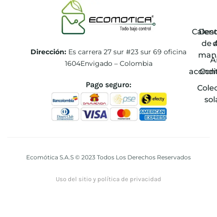
Calen
Des
de 
Dirección:
Es carrera 27 sur #23 sur 69 oficina
man
A
1604Envigado – Colombia
acondi
Con
Pago seguro:
Cole
sol
Ecomótica S.A.S © 2023 Todos Los Derechos Reservados
Uso del sitio y política de privacidad