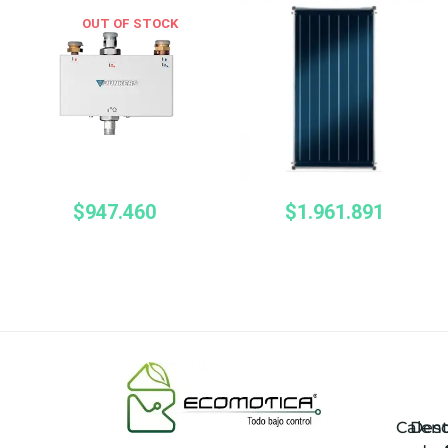
OUT OF STOCK
$
947.460
$
1.961.891
Calen
Des