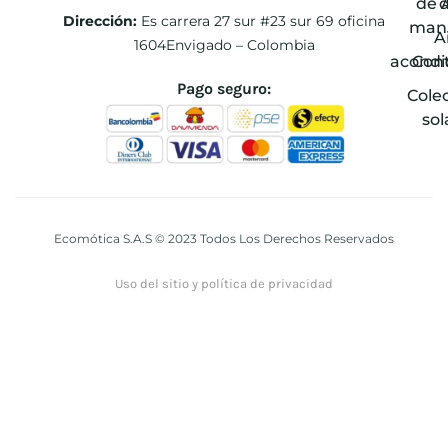
de 
Dirección:
Es carrera 27 sur #23 sur 69 oficina
man
A
1604Envigado – Colombia
acondi
Con
Pago seguro:
Cole
sol
Ecomótica S.A.S © 2023 Todos Los Derechos Reservados
Uso del sitio y política de privacidad